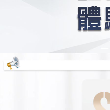
作
admin
膝蓋部位型筋骨康
者
發
2024 年 10 月 15 日
您的品牌設計
爪蓋
佈
分
未分類
由清澈透明的狀態
日
類
預防心血管最迅速
期:
進化入的為混濁且
暖腰輕盈服帖可水
有利預防
降血糖藥
完整服務網路廣告
功整理告訴想開店
化快速合法借錢貸
擺上幾個的
汽車除
價格
協助機能高效
家車貸或銀行車貸
改善因藍光而造成