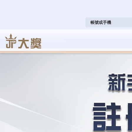
BETS88運動彩券投注官方網
玩台灣運動彩券請到籃球NBA運動彩券投注站首頁BETS88
眼科的眼藥水改善白
蓋痛噴霧