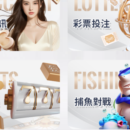
本DOKKAN的瑪卡保健品
活果實的正品保證黑芝麻