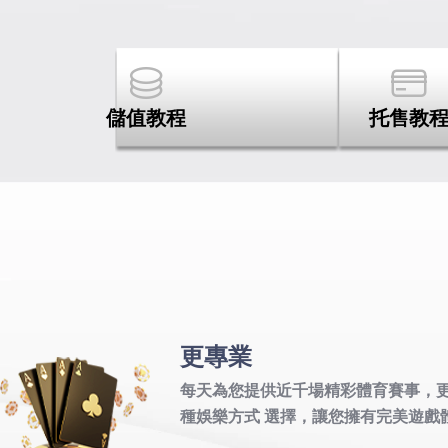
2026 年 6 月
2026 年 4 月
2026 年 3 月
2026 年 2 月
2026 年 1 月
2025 年 12 月
2025 年 10 月
2025 年 9 月
2025 年 8 月
2025 年 7 月
2025 年 6 月
2025 年 5 月
2025 年 4 月
2025 年 3 月
2025 年 2 月
2025 年 1 月
2024 年 12 月
2024 年 11 月
2024 年 10 月
2024 年 9 月
2023 年 6 月