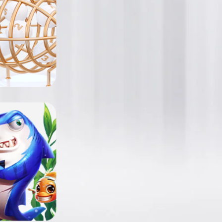
近期留言
尚無留言可供顯示。