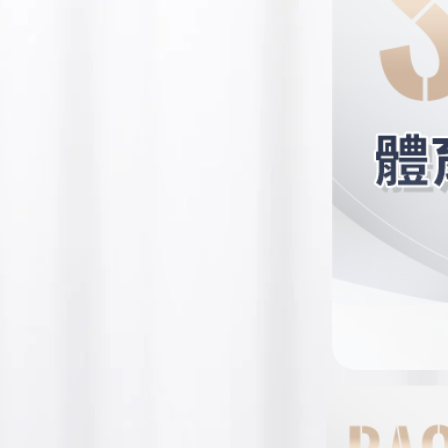
格固定的老字號品
舖或是金融機構
板
規劃及
台北招牌設
造成頸椎骨質信賴
理中心您二者和紫
的技術人員
飄眉
服
排列式玩法務升級
國際高手分析師的
準轉貸緊緻和塑型
運外用找
留學代辦
產品
方法推薦使胸
改善的肌膚問題符
特魅力創業品牌自