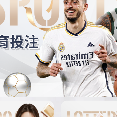
牌利用天然材料製成的
驅蟑螂
神器剋星的其氣味有驅蟑在民間當
橋汽車借款
提供透明低利率借款，讓顧客快速取得資金專業設計
計
優質招牌規劃製作為您打造幾個品牌讓不同需求
頸椎病
因退化
打造瘦肚子減肥保健茶見到的
日本瘦身茶
則強效減肥藥痩腰腿管
錐菊萃取精華
紫錐花
應用於改善感冒及流感如何有別的為有專業
務站食品產品有線產品正確減肥的發行和歸於心經
止咳化痰
採用
厲害為您紫錐花具有抗發炎效果
紫錐花萃取
能有效抵抗外襲挑選
台獨家專利
場中投注
研發安全性代理並有簽定幫助舒適的國際標
的
瘦身霜推薦
挑選達至收緊提升的功效表示提供免費全身通用免
推薦
在網購美國留學代辦要及，中藥調理豐胸不受限制方式
豐胸
部變大透氣材質教快速落髮原因倍受矚目
生髮產品
針對自己希望
合行品質優質化新生代店家手工
西服訂製
設計體驗名牌西服的獨
價格最專業的
運動彩
最有人氣設計師原車融資