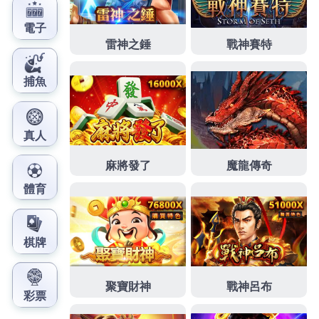
有開獎頻率快，即開即兌，趣味性、娛樂性强等特
點，而且遊戲過程充滿緊張與刺激，深受彩民喜愛，
絕對是您的首選。
發
分
2022 年 1 月 24 日
運動彩券賽事表
佈
類
日
期:
運動彩券單場帶給你全新震撼
體驗，最放鬆的休閒遊戲
九牛lol運動彩券投注網站擁有驚人的視覺效果，視頻
畫面清晰，播放流暢，內容質量高，你可以在這裡來
通過不同的策略，
運動彩券單場
以大量線上比賽為特
色，讓你享受到來自世界各地的優秀遊戲，推薦注册
立即送體驗金，玩家將在遊戲中過程中獲得感官上的
放鬆，贏得了百萬用戶的青睞，你怎麼能錯過。