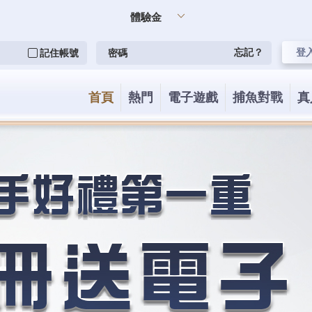
站
，台灣運彩迷必上，享受玩運彩線上投注更方便，並與運動彩券單場暨場中賽事表
移民美國專業電腦割字專