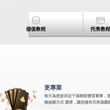
彙整
2026 年 6 月
2026 年 4 月
2026 年 3 月
2026 年 2 月
2026 年 1 月
2025 年 12 月
2025 年 10 月
2025 年 9 月
2025 年 8 月
2025 年 7 月
2025 年 6 月
2025 年 5 月
2025 年 4 月
2025 年 3 月
2025 年 2 月
2025 年 1 月
2024 年 12 月
2024 年 11 月
2024 年 10 月
2024 年 9 月