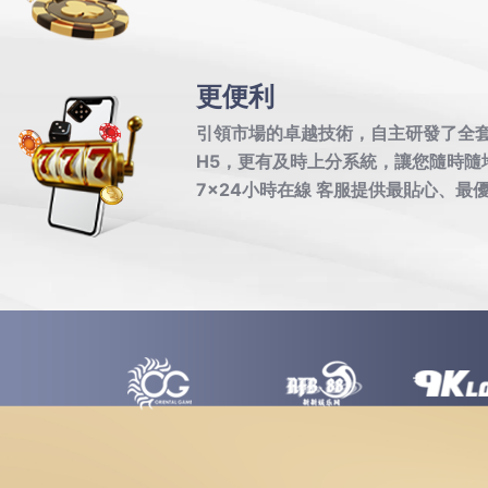
2023 年 6 月
2023 年 5 月
2023 年 4 月
2023 年 3 月
2023 年 2 月
2023 年 1 月
2022 年 12 月
2022 年 11 月
2022 年 10 月
2022 年 9 月
2022 年 8 月
2022 年 7 月
2022 年 6 月
2022 年 5 月
2022 年 4 月
2022 年 3 月
2022 年 2 月
2022 年 1 月
2021 年 12 月
2021 年 11 月
2021 年 10 月