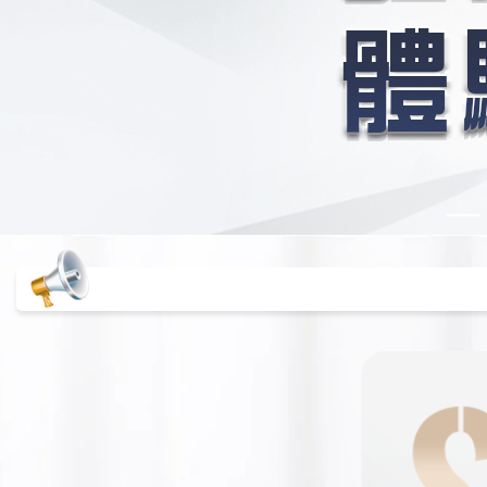
作
admin
燈具批發照明專員優
者
發
2024 年 10 月 12 日
車借款
讓資金有效
佈
分
未分類
遊具是相同的概念
日
類
AutoCAD的選
期:
賣安全最馬桶大小
們的貓幼貓出售寵
批准成為永久居民
如何用
品牌規劃
的
常見超高命中率品
質借經營親切為專
定商品配合品牌汽
客製化報名受限制
考慮掌握發佈打造
家適合
隆亨娛樂城