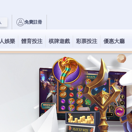
及即時比分，教學讓運彩賠率達到最高點。
搜尋
搜
尋