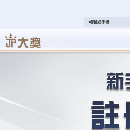
BETS88運動彩券投注官方網
玩台灣運動彩券請到籃球NBA運動彩券投注站首頁BETS88
桃園通水管最大規模
屬示波器