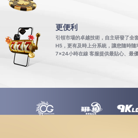
2023 年 5 月
2023 年 4 月
2023 年 3 月
2023 年 2 月
2023 年 1 月
2022 年 12 月
2022 年 11 月
2022 年 10 月
2022 年 9 月
2022 年 8 月
2022 年 7 月
2022 年 6 月
2022 年 5 月
2022 年 4 月
2022 年 3 月
2022 年 2 月
2022 年 1 月
2021 年 12 月
2021 年 11 月
2021 年 10 月