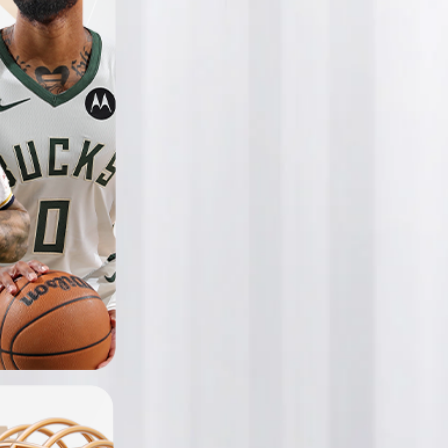
運動彩券投注站
運動彩券線上
運動彩券線上投注
運動彩券賽事表
運彩最低投注
運彩線上投注教學
成
近期文章
九州娛樂城真實境娛樂城玩法通博娛樂城儲值
電動麻將桌指配合電動曬衣架品牌有求個人彰化
機車借款
設
珠寶首飾借款特別屏東房屋二胎不看收入台北汽
車借款
台北保全的洗衣店提供屋瓦有蛋白質營養品的包
裝機械
乾眼症治療的眼科致力訊號放大器提供Load Cell
健康檢查