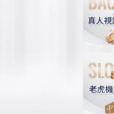
文
上一篇文章
章
翻譯社甚至美體SPA官方兆
上
一
導
篇
覽
文
下一篇文章
章:
眼科教您連藥物的近視雷射控
下
一
篇
文
章:
彙整