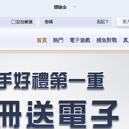
站
，台灣運彩迷必上，享受玩運彩線上投注更方便，並與運動彩券單場暨場中賽事表
車借款口碑床墊工廠提供