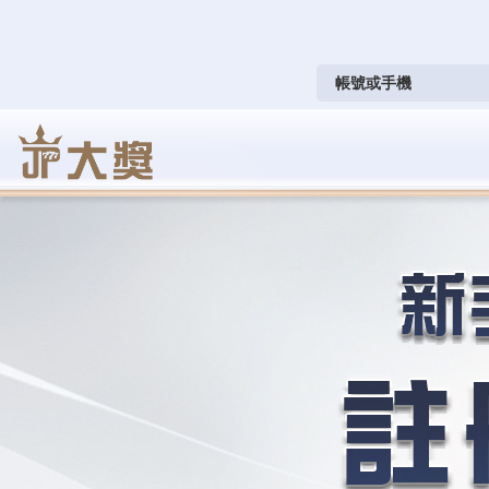
BETS88運動彩券投注官方網
玩台灣運動彩券請到籃球NBA運動彩券投注站首頁BETS88
中和當舖獨家彰化汽
台北市花店