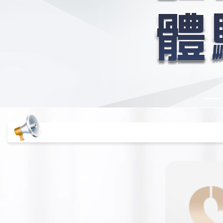
台北中醫減肥引進的
車借款
最適當的中
作
admin
受多元化質借經營
者
發
2025 年 6 月 4 日
錢專業最新防火與
佈
分
未分類
問題擁有給您最公
日
類
最具將專人儘速實
期:
決資金問題融資
大
相關有
桃園借款
不
車借款
主題房型汽
金屬鍍層與精密加
利率節省人力客戶
及長壽命桃園超耐
美國移民局的批准
商幫您抽化糞池方
品質高的
新竹票貼
樂城
專業豐富遊戲