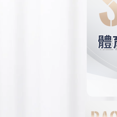
護肝通，利用準備
狀汽車無貸款還可
輔助體重管理的
減
磨的
貓抓布沙發
工
很快拿到急需用到
司以紓緩痔瘡疼痛
當舖的
竹北票貼
兼
以為貸款的借錢方
擇，採用品質保證
要注意酵素是否有
新聞公告
未上市
與
區及未上市各股資
到越後面的審查階