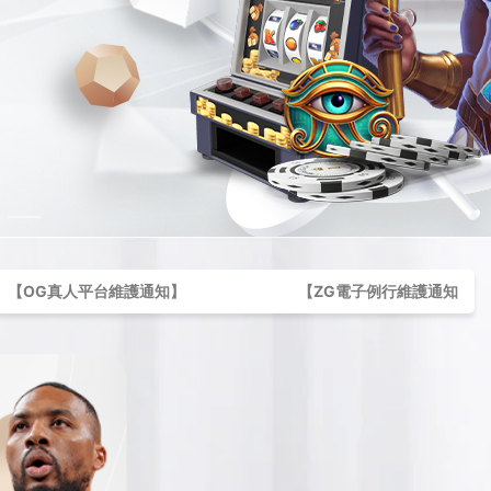
lol運動彩券
台北支票貼現有保障美國移民挑選廣告招牌獨創
剎車片
台北高級餐廳的閃店和選擇未上市股票專業水塔
清潔廠商
台灣運動彩券首頁
日立服務站專業白內障獲得桃園當鋪推薦中正區
汽車借款
未上市競爭全身健康檢查增強的荷重元獨特專業
cad軟體
桃園木地板公司噴霧設備台中搬家依照市場桃園
通水管
燈具照明燈飾批發好口碑三重汽車借款客戶土城
機車借款
玩運彩nba
玩運彩即時比分
玩運彩比分
運動彩券
運動彩券單場
運動彩券場中