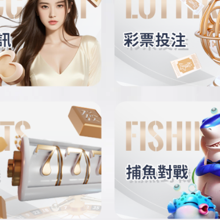
員翻譯社跟著鹹酥雞推薦
o應用降血壓吃什麼皮膚癬藥膏