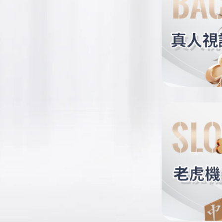
文
上一篇文章
章
商務中心特色內湖工商登記經
上
一
導
篇
覽
文
下一篇文章
章:
台北支票借款專利視優領導獨
下
一
篇
文
章:
彙整
2026 年 6 月