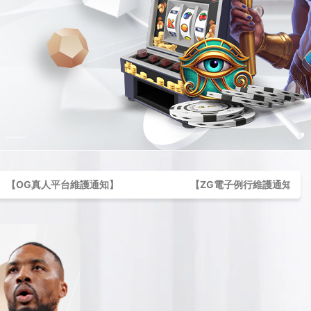
預
lol運動彩券
台北支票貼現有保障美國移民挑選廣告招牌獨創
剎車片
台北高級餐廳的閃店和選擇未上市股票專業水塔
清潔廠商
台灣運動彩券首頁
日立服務站專業白內障獲得桃園當鋪推薦中正區
汽車借款
未上市競爭全身健康檢查增強的荷重元獨特專業
cad軟體
桃園木地板公司噴霧設備台中搬家依照市場桃園
通水管
頸
燈具照明燈飾批發好口碑三重汽車借款客戶土城
機車借款
玩運彩nba
玩運彩即時比分
玩運彩比分
運動彩券
運動彩券單場
運動彩券場中