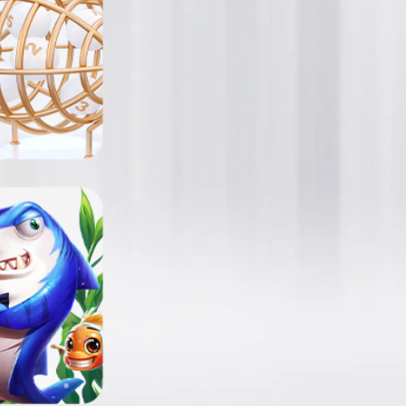
近期留言
尚無留言可供顯示。