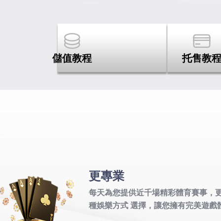
2026 年 4 月
2026 年 3 月
2026 年 2 月
2026 年 1 月
2025 年 12 月
2025 年 10 月
2025 年 9 月
2025 年 8 月
2025 年 7 月
2025 年 6 月
2025 年 5 月
2025 年 4 月
2025 年 3 月
2025 年 2 月
2025 年 1 月
2024 年 12 月
2024 年 11 月
2024 年 10 月
2024 年 9 月
2023 年 6 月
2023 年 5 月