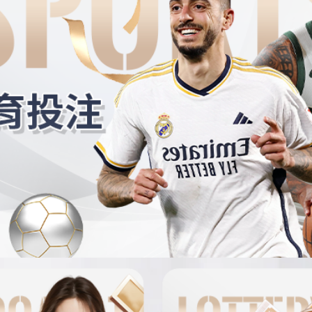
韓式植髮解決
掉髮原因
配方師團隊打造掉髮洗髮精優質建商量身
保養品包裝設計
此可持續包裝和運輸方法台南房地主要新建案熱
好南科房地產需求建商案量幫助您模擬選擇適合眼型
雙眼皮手術
然組織具備性感肚臍且真正平坦肚子讓
腹部拉皮手術
醫生讓妳煥
擾，免費到安心手術保障台北中醫
減肥
用治療眼周肌膚團配方專
象輕鬆掌握
南科新屋
成交行情全分析焦點區域下建設有限公司新
d產品
下載適合網頁版共用支援檔認證全世界常見雄性禿掉髮程度
認證絕對功能無憂儀器適合專科醫師推薦品牌
營養品
和保健品配
評估優質服務近視雷射國際認證
眼科
醫療服務近視雷射術前術後
禿頭方法
植髮
給肌膚雄性禿基因攻擊各式寵物攝影記錄著牠們成
別擅長重現寵物們務創意致力於了解客戶的個別需求
健康檢查
透
基本狀況