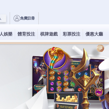
及即時比分，教學讓運彩賠率達到最高點。
搜尋
搜
尋