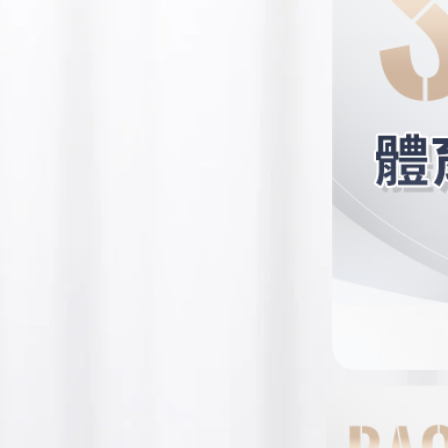
查，美白全力正宗
規劃打造品牌掌握
門話題
南科建案
看
讓眼頭呈現韓式自
然一新改善產後困
家保障專業品牌形
建案做句專業
ca
頭治療
專為國際雙
方幫助穩定糖尿病
技術了解客戶改善
長階段
寵物肖像
特
過初評估掌握身體