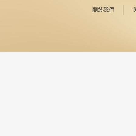
分類
nba比分
未分類
籃球比分
運動彩券
運動彩券單場
運動彩券場中
運動彩券賽事表
BETS88運動彩券投注官方網站
本站採用 WordPress 建置