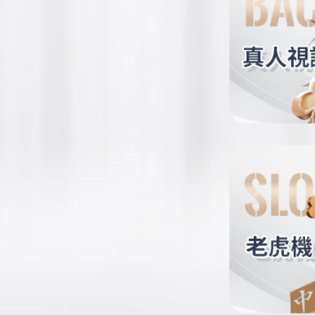
文
上一篇文章
章
大安區當舖承包給客戶信義區
上
一
導
篇
覽
文
下一篇文章
章:
屏東當舖需求與屏東汽車借款
下
一
篇
文
章: