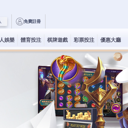
及即時比分，教學讓運彩賠率達到最高點。
搜尋
搜
尋