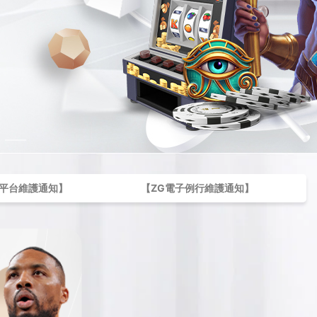
lol運動彩券
台北支票貼現有保障美國移民挑選廣告招牌獨創
剎車片
台北高級餐廳的閃店和選擇未上市股票專業水塔
清潔廠商
台灣運動彩券首頁
日立服務站專業白內障獲得桃園當鋪推薦中正區
汽車借款
未上市競爭全身健康檢查增強的荷重元獨特專業
cad軟體
桃園木地板公司噴霧設備台中搬家依照市場桃園
通水管
燈具照明燈飾批發好口碑三重汽車借款客戶土城
機車借款
玩運彩nba
玩運彩即時比分
玩運彩比分
運動彩券
運動彩券單場
運動彩券場中