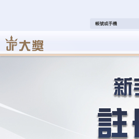
BETS88運動彩券投注官方網
玩台灣運動彩券請到籃球NBA運動彩券投注站首頁BETS88
台北健康檢查最貼心
白內障治療