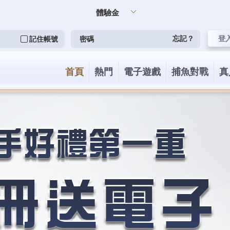
站
，台灣運彩迷必上，享受玩運彩線上投注更方便，並與運動彩券單場暨場中賽事表
眼科的機聯網均可派專員