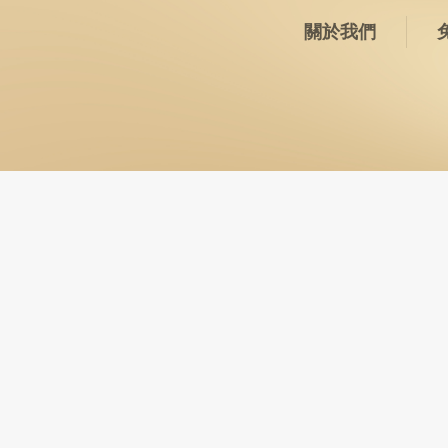
分類
nba比分
未分類
籃球比分
運動彩券
運動彩券單場
運動彩券場中
運動彩券賽事表
BETS88運動彩券投注官方網站
本站採用 WordPress 建置