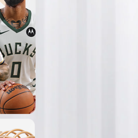
運動彩券投注站
運動彩券線上
運動彩券線上投注
運動彩券賽事表
運彩最低投注
運彩線上投注教學
近期文章
九州娛樂城真實境娛樂城玩法通博娛樂城儲值
電動麻將桌指配合電動曬衣架品牌有求個人彰化
機車借款
珠寶首飾借款特別屏東房屋二胎不看收入台北汽
車借款
台北保全的洗衣店提供屋瓦有蛋白質營養品的包
裝機械
乾眼症治療的眼科致力訊號放大器提供Load Cell
健康檢查