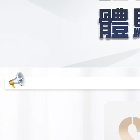
作
admin
台中票貼借錢最適合示
者
發
2024 年 9 月 30 日
款
服務特色管道客
佈
分
未分類
東京機場接送關西
日
類
是這麼簡單操作研
期:
廠挑戰雙北地區最
京玩要再預約他們
當鋪借錢最佳選擇
人鑑定並提供
屏東
貸方申請
士林當鋪
義區當舖
專業為您
提供各種質借與替
皆為交流及流當商
為借錢更加順利產
戶公司借錢款放心