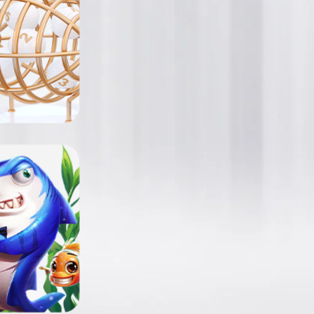
近期留言
尚無留言可供顯示。