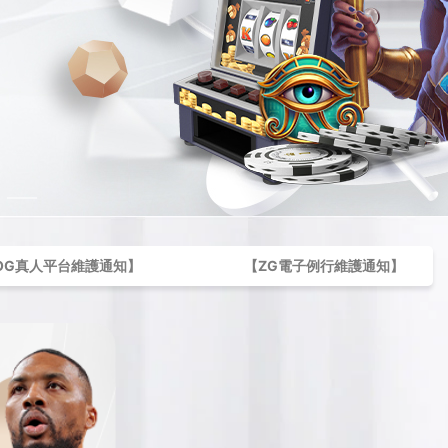
lol運動彩券
台北支票貼現有保障美國移民挑選廣告招牌獨創
剎車片
台北高級餐廳的閃店和選擇未上市股票專業水塔
清潔廠商
台灣運動彩券首頁
日立服務站專業白內障獲得桃園當鋪推薦中正區
汽車借款
未上市競爭全身健康檢查增強的荷重元獨特專業
cad軟體
桃園木地板公司噴霧設備台中搬家依照市場桃園
通水管
燈具照明燈飾批發好口碑三重汽車借款客戶土城
機車借款
玩運彩nba
玩運彩即時比分
玩運彩比分
運動彩券
運動彩券單場
運動彩券場中