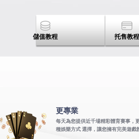
彙整
2026 年 6 月
2026 年 4 月
2026 年 3 月
2026 年 2 月
2026 年 1 月
2025 年 12 月
2025 年 10 月
2025 年 9 月
2025 年 8 月
2025 年 7 月
2025 年 6 月
2025 年 5 月
2025 年 4 月
2025 年 3 月
2025 年 2 月
2025 年 1 月
2024 年 12 月
2024 年 11 月
2024 年 10 月
2024 年 9 月