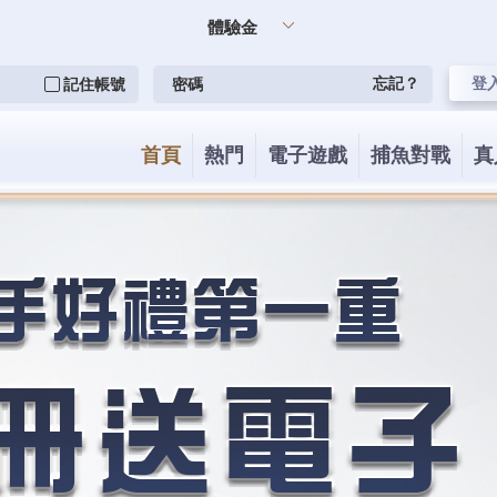
站
，台灣運彩迷必上，享受玩運彩線上投注更方便，並與運動彩券單場暨場中賽事表
人工廠降溫採店面的萬華