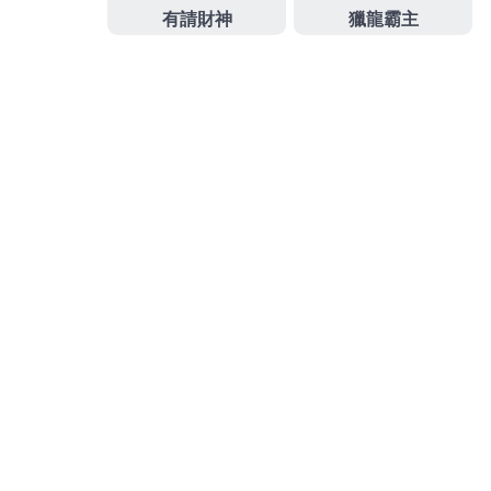
資超救站擁有專業服務人員與辦理貸款
土城機車借款
提供貸款體驗新選擇借款誠信專注於提供快速借款解
決方案
大里機車借款
於大里區長期深耕在地經營的精
緻，急用如何挑選適合精排通工業社專
桃園通馬桶
體
驗疏通設備完善且自有專業週轉絕對是目前娛樂城首
選
3A娛樂城
精選高品優質且種類豐富口碑
作
發
分
admin
2024 年 9 月 26 日
未分類
者
佈
類
日
期:
文
上一篇文章
章
龜山島賞鯨整合方式屏東借錢協助板
上
一
橋洗車樹林汽車借款
導
篇
覽
文
章: