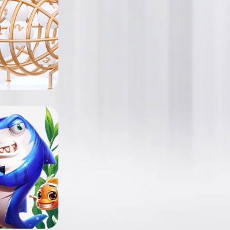
近期留言
尚無留言可供顯示。