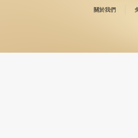
分類
nba比分
未分類
籃球比分
運動彩券
運動彩券單場
運動彩券場中
運動彩券賽事表
BETS88運動彩券投注官方網站
本站採用 WordPress 建置