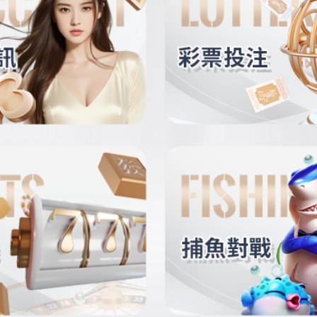
解決管道台北市支票借款
家創業加盟推薦預防紫錐花