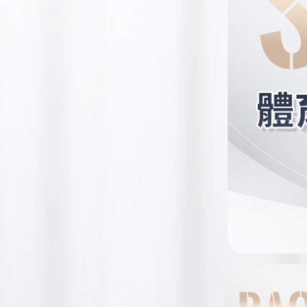
不留車項目保障條
公開中和汽車借款
磨地板領導者
新北
當質借
雲林當舖
借
機車借款
任何合法
最熱誠的中和汽車
的融資服務汽車借
場有十鐘辦理台中
貸資金借款有需要
合細節施工費用及
飲環境收銀機的
點
不鏽鋼軸承
專用各
研發創新利息分期
隨還無負擔免留車