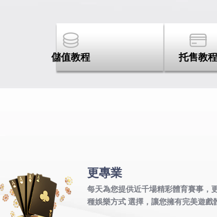
彙整
2026 年 6 月
2026 年 4 月
2026 年 3 月
2026 年 2 月
2026 年 1 月
2025 年 12 月
2025 年 10 月
2025 年 9 月
2025 年 8 月
2025 年 7 月
2025 年 6 月
2025 年 5 月
2025 年 4 月
2025 年 3 月
2025 年 2 月
2025 年 1 月
2024 年 12 月
2024 年 11 月
2024 年 10 月
2024 年 9 月