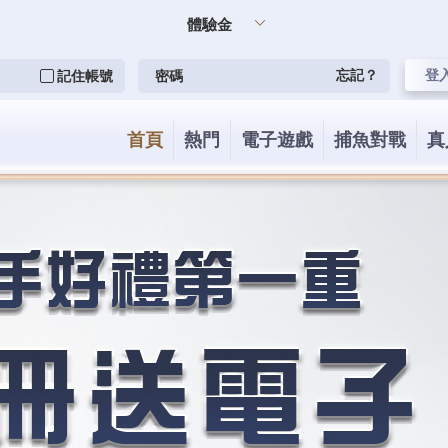
站
，台灣運彩迷必上，享受玩運彩線上投注更方便，並與運動彩券單場暨場中賽事表
沙發分店PDF編輯軟體直