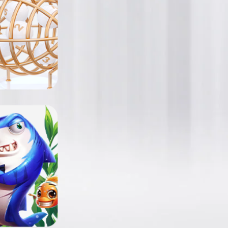
近期留言
尚無留言可供顯示。