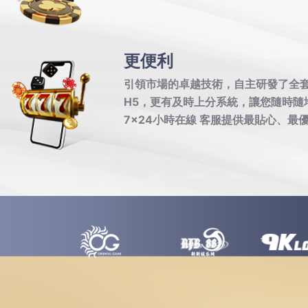
2023 年 6 月
2023 年 5 月
2023 年 4 月
2023 年 3 月
2023 年 2 月
2023 年 1 月
2022 年 12 月
2022 年 11 月
2022 年 10 月
2022 年 9 月
2022 年 8 月
2022 年 7 月
2022 年 6 月
2022 年 5 月
2022 年 4 月
2022 年 3 月
2022 年 2 月
2022 年 1 月
2021 年 12 月
2021 年 11 月
2021 年 10 月