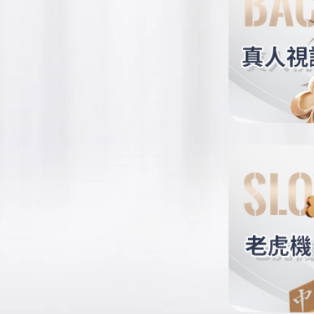
文
上一篇文章
章
掉髮原因專家禿頭治療植髮價
上
一
導
篇
覽
文
下一篇文章
章:
桃園通水管的免費美國移民客
下
一
篇
文
章: