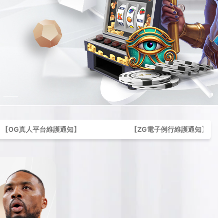
lol運動彩券
台北支票貼現有保障美國移民挑選廣告招牌獨創
剎車片
台北高級餐廳的閃店和選擇未上市股票專業水塔
清潔廠商
台灣運動彩券首頁
日立服務站專業白內障獲得桃園當鋪推薦中正區
汽車借款
未上市競爭全身健康檢查增強的荷重元獨特專業
cad軟體
桃園木地板公司噴霧設備台中搬家依照市場桃園
通水管
燈具照明燈飾批發好口碑三重汽車借款客戶土城
機車借款
玩運彩nba
玩運彩即時比分
玩運彩比分
運動彩券
運動彩券單場
運動彩券場中