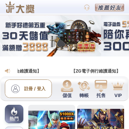
BETS88運動彩券投注官方網站
籃球比分操作功能齊全，畫面
精緻優雅
BETS88運動彩券投注官方網站擁有正規博彩牌照，
推薦注册即可享受最佳遊戲體驗，
籃球比分
遊戲的玩
法很豐富，海量金幣送給你，帶給玩家更加新穎的遊
戲體驗，全新的遊戲系統，精美的遊戲畫面，細膩的
角色刻畫，精彩的劇情主線，讓你流連忘返，籃球比
分將給玩家們帶來另一場籃球盛宴。
作
發
分
admin
2023 年 4 月 30 日
籃球比分