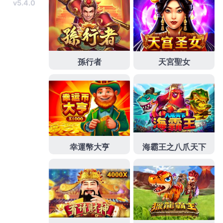
彙整
2026 年 6 月
2026 年 4 月
2026 年 3 月
2026 年 2 月
2026 年 1 月
2025 年 12 月
2025 年 10 月
2025 年 9 月
2025 年 8 月
2025 年 7 月
2025 年 6 月
2025 年 5 月
2025 年 4 月
2025 年 3 月