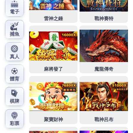
者
佈
類
日
期:
文
上一篇文章
章
運動彩券場中全新的3D畫面帶給玩家
上
一
們真實的遊戲體驗
導
篇
覽
文
章:
下一篇文章
運動彩券賽事表給你不一樣的體驗，
下
一
讓玩家享受遊戲的快樂
篇
文
章: