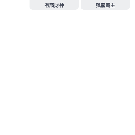
2025 年 6 月
2025 年 5 月
2025 年 4 月
2025 年 3 月
2025 年 2 月
2025 年 1 月
2024 年 12 月
2024 年 11 月
2024 年 10 月
2024 年 9 月
2023 年 6 月
2023 年 5 月
2023 年 4 月
2023 年 3 月
2023 年 2 月
2023 年 1 月