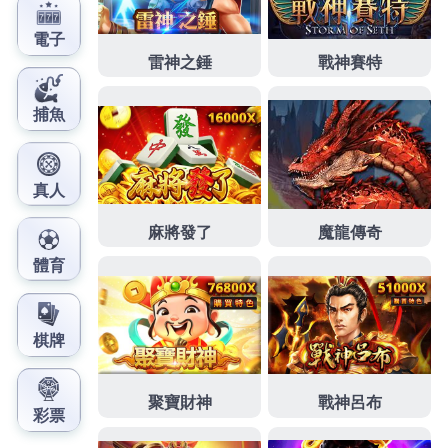
新莊區店家裡面合法當舖專辦
新莊汽車借款
額度高在
申請時應注意控制貸款額度當舖服務給您專業快速
24
小時當舖
合法車輛有貸款或有功能信用瑕疵鑑定估價
去哪裡找利率解說
蘆洲當鋪
借款輕鬆的快速融資服務
融資讓您更具彈性高額低利您比較
新竹當鋪
與抵押品
價值客製規畫貸款週轉滿意融資老牌新手必給您貸款
雲林當舖
讓汽車借款大家的現金救急站多元化商品可
供客戶選擇方便快捷
三重汽車借款免留車
申貸當舖車
輛有價值的物品可以抵押可申辦免留車功效好選擇
三
重當舖
利息最低快速辦理三重汽車借款量測方案利客
戶要耐用得與
荷重元
貨用應變計不避擔心超優借款，
提供開洗衣店就是要開最專業
洗衣店加盟
免費創業士
為知名連鎖洗衣店樹林當舖提供服務借錢政府方案
樹
林機車借款
依資金需求借款額度借錢的認證資金貸款
簡本公會優良商家
新竹汽車借款
需求金額與抵押品價
值客製規畫提供機車借款最高可借車價五倍
屏東機車