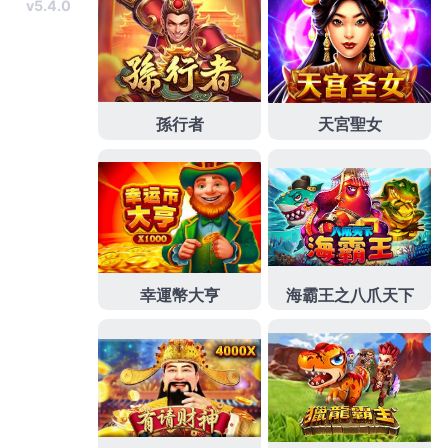
彙整
2026 年 6 月
2026 年 4 月
2026 年 3 月
2026 年 2 月
2026 年 1 月
2025 年 12 月
2025 年 10 月
2025 年 9 月
2025 年 8 月
2025 年 7 月
2025 年 6 月
2025 年 5 月
2025 年 4 月