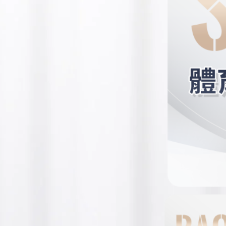
一
身於賭場之中
篇
文
章:
彙整
2026 年 6 月
2026 年 4 月
2026 年 3 月
2026 年 2 月
2026 年 1 月
2025 年 12 月
2025 年 10 月
2025 年 9 月
2025 年 8 月