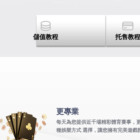
2022 年 8 月
2022 年 7 月
2022 年 6 月
2022 年 5 月
2022 年 4 月
2022 年 3 月
2022 年 2 月
2022 年 1 月
2021 年 12 月
2021 年 11 月
2021 年 10 月
分類
nba比分
未分類
籃球比分
運動彩券
運動彩券單場