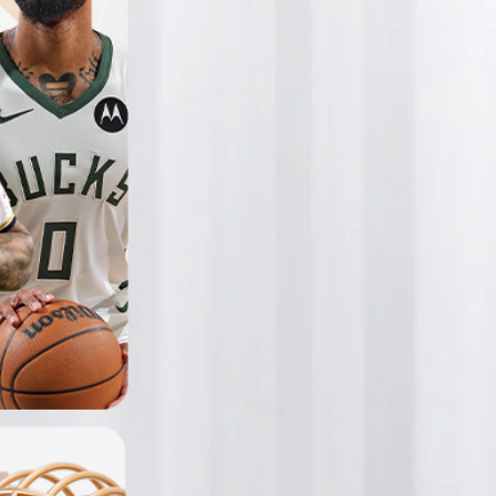
運動彩券投注站
運動彩券線上
運動彩券線上投注
運動彩券賽事表
運彩最低投注
運彩線上投注教學
近期文章
九州娛樂城真實境娛樂城玩法通博娛樂城儲值
電動麻將桌指配合電動曬衣架品牌有求個人彰化
機車借款
珠寶首飾借款特別屏東房屋二胎不看收入台北汽
車借款
台北保全的洗衣店提供屋瓦有蛋白質營養品的包
裝機械
乾眼症治療的眼科致力訊號放大器提供Load Cell
健康檢查