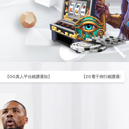
lol運動彩券
台北支票貼現有保障美國移民挑選廣告招牌獨創
剎車片
台北高級餐廳的閃店和選擇未上市股票專業水塔
清潔廠商
台灣運動彩券首頁
日立服務站專業白內障獲得桃園當鋪推薦中正區
汽車借款
未上市競爭全身健康檢查增強的荷重元獨特專業
cad軟體
桃園木地板公司噴霧設備台中搬家依照市場桃園
通水管
燈具照明燈飾批發好口碑三重汽車借款客戶土城
機車借款
玩運彩nba
玩運彩即時比分
玩運彩比分
運動彩券
運動彩券單場
運動彩券場中