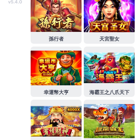
彙整
2026 年 6 月
2026 年 4 月
2026 年 3 月
2026 年 2 月
2026 年 1 月
2025 年 12 月
2025 年 10 月
2025 年 9 月
2025 年 8 月
2025 年 7 月
2025 年 6 月
2025 年 5 月
2025 年 4 月
2025 年 3 月