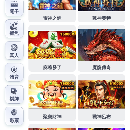
日
期:
文
上一篇文章
章
運動彩券場中為您提供眾多熱門好玩
上
一
的遊戲，一定會讓你愛不釋手
導
篇
覽
文
章:
下一篇文章
運動彩券單場將為你呈現出最為豐富
下
一
的競技內容，帶給用戶一個更好的體
篇
驗
文
章: