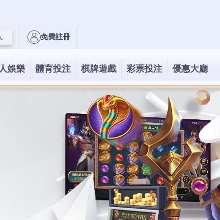
及即時比分，教學讓運彩賠率達到最高點。
搜尋
搜
尋