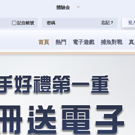
站
，台灣運彩迷必上，享受玩運彩線上投注更方便，並與運動彩券單場暨場中賽事表
車客戶泰山汽車借款找到