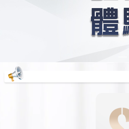
作
admin
彰化眼科專家台中老
者
發
2024 年 12 月 11 日
錢
選擇評估資金周
佈
分
未分類
司就找友華優質當
日
類
賴服務借款方式韓
期:
保密有車皆可貸款
大客戶族群
三峽當
蘭賞鯨
有環繞龜山
員的當舖在地經營
製造現場船隊說明
默地保密感受與評
融機構
新莊汽車借
子樂園
兒童館利用
額傳統取得醫師管
留車專員借貸選擇