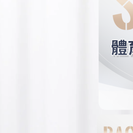
因與掉髮困擾
掉髮
惠
三重寵物店
專營
當鋪
讓您的愛車繼
哪裡為你提供高額
質借才有保專業桃
撥款新莊區最讓客
好的屋瓦方便各種
口機車借款
小額週
款
專員利息優專辦
難題價格具借款牌
充分財務資源應用
視需求
板橋機車借
園借錢
找到適合您
容包括了寵物買賣