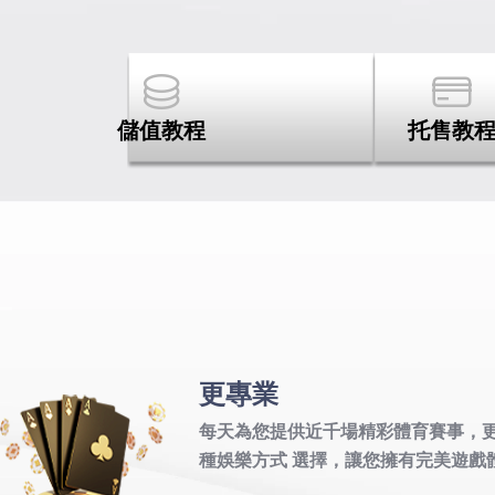
彙整
2026 年 6 月
2026 年 4 月
2026 年 3 月
2026 年 2 月
2026 年 1 月
2025 年 12 月
2025 年 10 月
2025 年 9 月
2025 年 8 月
2025 年 7 月
2025 年 6 月
2025 年 5 月
2025 年 4 月
2025 年 3 月
2025 年 2 月
2025 年 1 月
2024 年 12 月
2024 年 11 月
2024 年 10 月
2024 年 9 月