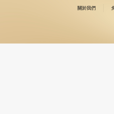
分類
nba比分
未分類
籃球比分
運動彩券
運動彩券單場
運動彩券場中
運動彩券賽事表
BETS88運動彩券投注官方網站
本站採用 WordPress 建置