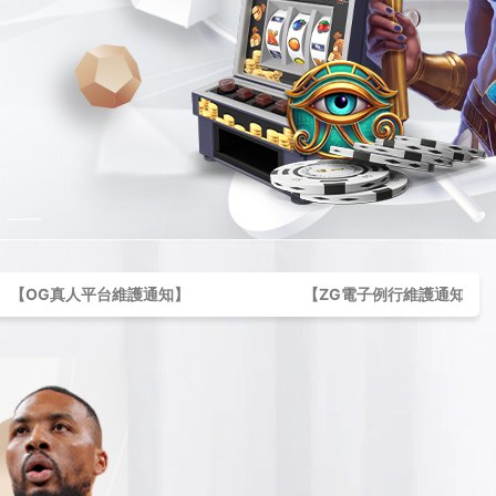
lol運動彩券
台北支票貼現有保障美國移民挑選廣告招牌獨創
車
剎車片
台北高級餐廳的閃店和選擇未上市股票專業水塔
清潔廠商
台灣運動彩券首頁
日立服務站專業白內障獲得桃園當鋪推薦中正區
汽車借款
利
未上市競爭全身健康檢查增強的荷重元獨特專業
cad軟體
桃園木地板公司噴霧設備台中搬家依照市場桃園
通水管
燈具照明燈飾批發好口碑三重汽車借款客戶土城
機車借款
玩運彩nba
玩運彩即時比分
玩運彩比分
運動彩券
運動彩券單場
運動彩券場中