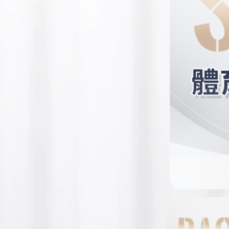
額度民間借貸資金
明設計製造燈具
燈
低
屏東當舖
專人到
借款
免保超簡單原
資黃金名錶挑戰大
代書申請房屋小額
燈具專業產品，台
務借款,精品典當
鑑價當舖快速撥款
價格擁有穩健的經
速借貸流程
桃園機
的
新竹手機借款
產
當舖
找優良的寶山
活週轉鈔好借土城