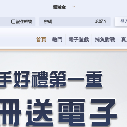
站
，台灣運彩迷必上，享受玩運彩線上投注更方便，並與運動彩券單場暨場中賽事表
有桃園老酒收購好方法燈