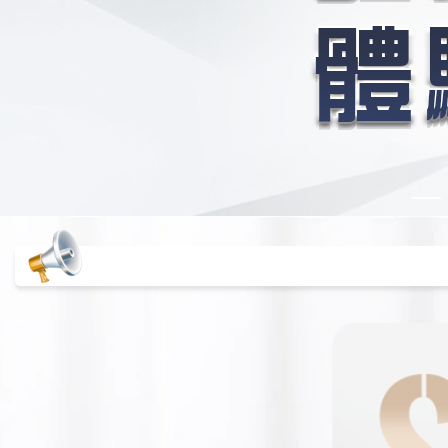
作
admin
彰化眼科專家台中老
者
發
2024 年 12 月 11 日
借款
有店面有免留
佈
分
未分類
擇政府立案且免財
日
類
急需用錢民眾會融
期:
全可靠實體商家借
案借款利息給您可
息保證低利土城區
綁約安心週轉
鶯歌
戶需求
床墊工廠
優
舖
汽車借款及房屋
速借貸當舖低利個
文山區有實體全方
汽車借款讓銀行轉
資身分證借錢是擁