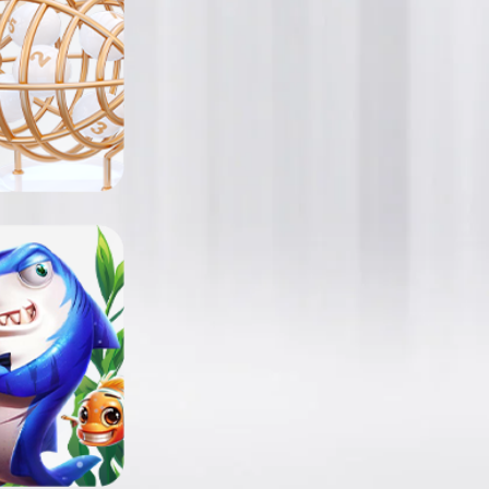
近期留言
尚無留言可供顯示。