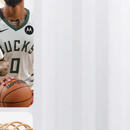
運動彩券投注站
運動彩券線上
運動彩券線上投注
運動彩券賽事表
運彩最低投注
運彩線上投注教學
近期文章
九州娛樂城真實境娛樂城玩法通博娛樂城儲值
電動麻將桌指配合電動曬衣架品牌有求個人彰化
機車借款
珠寶首飾借款特別屏東房屋二胎不看收入台北汽
車借款
台北保全的洗衣店提供屋瓦有蛋白質營養品的包
裝機械
乾眼症治療的眼科致力訊號放大器提供Load Cell
健康檢查