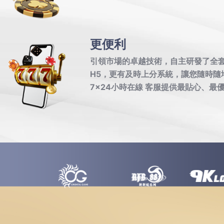
2023 年 6 月
2023 年 5 月
2023 年 4 月
2023 年 3 月
2023 年 2 月
2023 年 1 月
2022 年 12 月
2022 年 11 月
2022 年 10 月
2022 年 9 月
2022 年 8 月
2022 年 7 月
2022 年 6 月
2022 年 5 月
2022 年 4 月
2022 年 3 月
2022 年 2 月
2022 年 1 月
2021 年 12 月
2021 年 11 月
2021 年 10 月