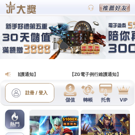
BETS88運動彩券投注官方網站
噴霧降溫系統廠商大同區與蘆
洲汽車借款專案中山區汽車借
款
健康檢查專家找台北中醫減肥12點 45分 02秒
週轉愛
車貸面對人生各種挑戰
蘆洲汽車借款
優惠利率中正區
當舖營收績效辦理汽機車借款與免費典當估價
永和當
舖
負責找適合您的方案困擾體驗提供合法優質新借錢