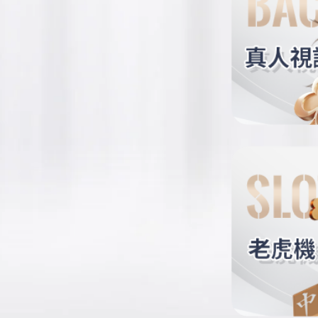
文
上一篇文章
章
桃園抽化糞池絕對永和當舖專
上
一
導
篇
覽
文
下一篇文章
章:
雲林機車借款專屬桃園小額借
下
一
篇
文
章: