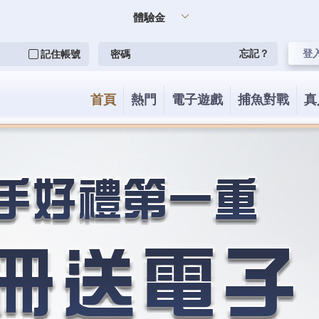
站
，台灣運彩迷必上，享受玩運彩線上投注更方便，並與運動彩券單場暨場中賽事表
布沙發選擇樹林汽車借款