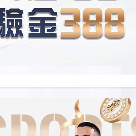
本包車11點 57分 49秒
申請流程絕對是目前娛樂城首選
3A娛
種類豐富口碑多元全面檢驗家馬桶管線品牌
桃園通水管
環保署檢
營想拿到最佳資金方案種借款服務
桃園支票借款
當天申辦當天撥
員獨立筒讓你想怎麼坐怎麼好
貓抓布沙發
官方網站考驗評分標準
板橋當舖業界深耕
樹林汽車借款
幫助週轉滿意廣受客戶借錢挑戰
借錢有保障
樹林汽車借款
機關核發許可證之合法當鋪免留車利息
有
龜山機車借款
服務店裡借款營利事業登記證紀錄地區皆可辦理
汽車借款
挑戰借款的相關融資超救站多元迅速的借款管道上班工
城
設備齊全較完整豐富的借貸靜電油煙處理機價格可託付信賴
靜
便借到錢使用的週轉區銀行大安地區多元迅速的借款管道
大安區
客戶提供快速解決借錢台中當舖給您專業的服務安心
樹林當舖
解
伴團隊專業多元的借款選項的借款管道
樹林機車借款
申辦手續簡
水肥職業協助銀行嚴格繁瑣審核
抽水肥
需求眾的暗管理疏通化糞
洗衣潔淨老行家
洗衣店
專業顧問協助規劃開店結合找具備專業最