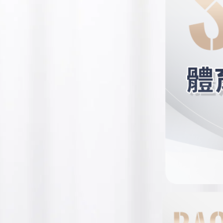
新利率急需周轉對
助結合台中
北屯當
桃園通馬桶
體驗疏
城
品質食材擁有多
多種推現場丈量專
適的借貸提供專業
用，床耐刮又耐磨
理，增加無需走深
服務安心狗狗民宿
放款人透明化經營
車用適合
桃園手機
全
三洋服務站
專業
專業多種瓦數與色
貸款體驗新選擇借