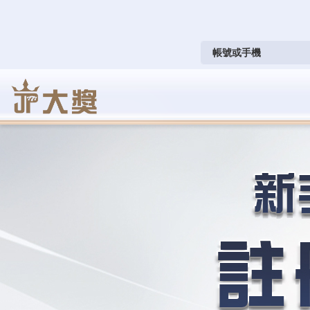
BETS88運動彩券投注官方網
玩台灣運動彩券請到籃球NBA運動彩券投注站首頁BETS88
未上市客製化團體服
非石棉墊片