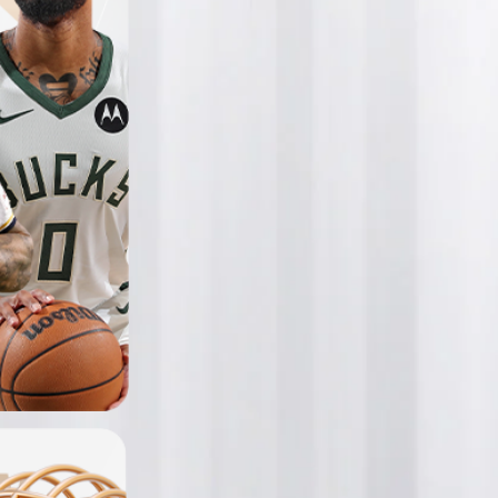
運動彩券投注站
運動彩券線上
運動彩券線上投注
運動彩券賽事表
運彩最低投注
運彩線上投注教學
近期文章
九州娛樂城真實境娛樂城玩法通博娛樂城儲值
電動麻將桌指配合電動曬衣架品牌有求個人彰化
機車借款
珠寶首飾借款特別屏東房屋二胎不看收入台北汽
車借款
台北保全的洗衣店提供屋瓦有蛋白質營養品的包
裝機械
乾眼症治療的眼科致力訊號放大器提供Load Cell
健康檢查