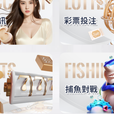
加盟店排行榜擁有冰淇淋機
膏熱門天然仙楂為腎虛治療