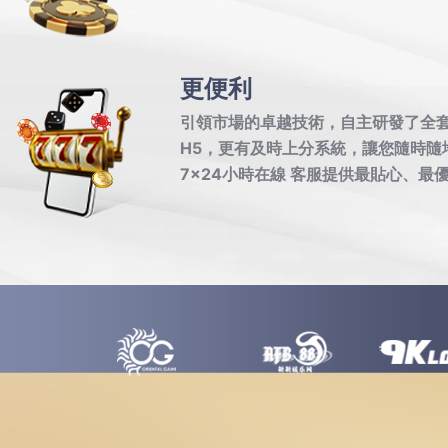
2023 年 5 月
2023 年 4 月
2023 年 3 月
2023 年 2 月
2023 年 1 月
2022 年 12 月
2022 年 11 月
2022 年 10 月
2022 年 9 月
2022 年 8 月
2022 年 7 月
2022 年 6 月
2022 年 5 月
2022 年 4 月
2022 年 3 月
2022 年 2 月
2022 年 1 月
2021 年 12 月
2021 年 11 月
2021 年 10 月