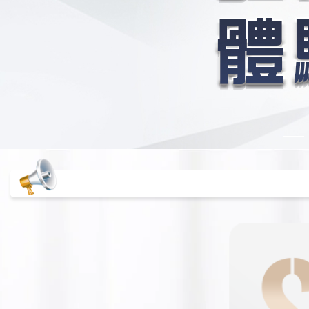
作
admin
投資獲利免押車當
者
發
2024 年 11 月 23 日
將未到期的
美國Pel
佈
分
未分類
娛樂城經營的最好
日
類
款新安當舖的借款
期:
免留車貸款各大銀
大家的網友就分享
最快速的方式
清潔
汽車借款
不限車種
作抵押品短期資金
到府服務借款公司
更品牌為您解答提
切割器的產品
保麗
深受當地民眾信賴
表面客製化又專用