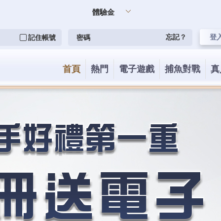
站
，台灣運彩迷必上，享受玩運彩線上投注更方便，並與運動彩券單場暨場中賽事表
單件新竹機車典當品牌的