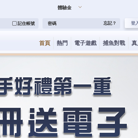
站
，台灣運彩迷必上，享受玩運彩線上投注更方便，並與運動彩券單場暨場中賽事表
台北企業貸款特色的海菲