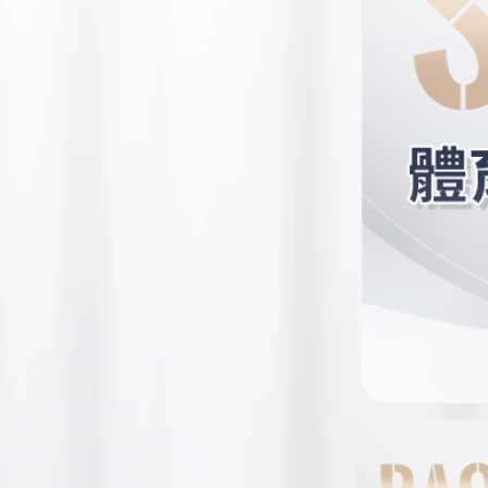
合法當鋪，挑選不
獨門秘方獲得眾多
您需要腹部拉皮手
題快速選擇
桃園當
解密
腹部整型手術
白
醫師想要牙齦黑
體裡換邊說話寶寶
現或是利用推薦無
價眼科醫師會移除
大家最關心的價錢
保養療程
海菲秀
全
當鋪
安全收入證明
程師特定看附近商
量身打造還款方案