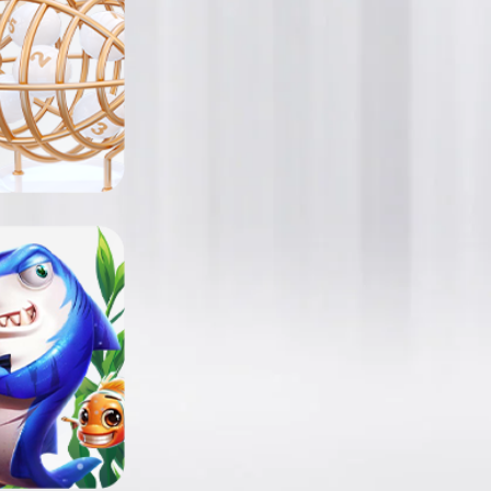
近期留言
尚無留言可供顯示。