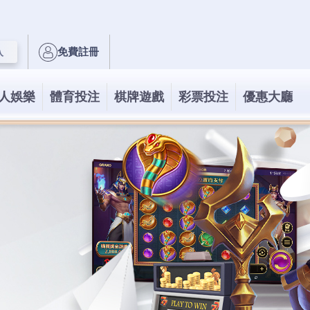
及即時比分，教學讓運彩賠率達到最高點。
搜尋
搜
尋