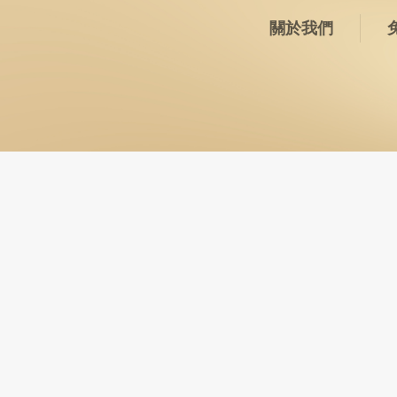
分類
nba比分
未分類
籃球比分
運動彩券
運動彩券單場
運動彩券場中
運動彩券賽事表
BETS88運動彩券投注官方網站
本站採用 WordPress 建置