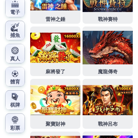
作
發
分
admin
2022 年 4 月 16 日
籃球比分
者
佈
類
日
期:
文
上一篇文章
章
玩運彩玩法豐富有趣，給你更好的遊
上
一
戲體驗
導
篇
覽
文
章:
下一篇文章
運彩線上投注教學讓您生活從此不再
下
一
單調，讓您更好地體驗
篇
文
章: