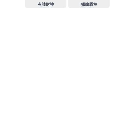
2025 年 3 月
2025 年 2 月
2025 年 1 月
2024 年 12 月
2024 年 11 月
2024 年 10 月
2024 年 9 月
2023 年 6 月
2023 年 5 月
2023 年 4 月
2023 年 3 月
2023 年 2 月
2023 年 1 月
2022 年 12 月
2022 年 11 月
2022 年 10 月