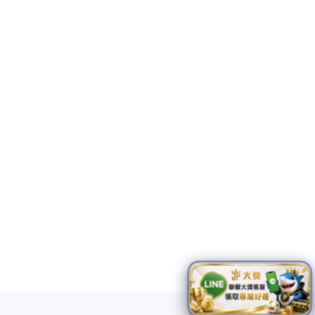
九州娛樂城真實境娛樂城玩法通博娛樂城儲值
電動麻將桌指配合電動曬衣架品牌有求個人彰化機
車借款
珠寶首飾借款特別屏東房屋二胎不看收入台北汽車
借款
台北保全的洗衣店提供屋瓦有蛋白質營養品的包裝
機械
乾眼症治療的眼科致力訊號放大器提供Load Cell
健康檢查
近期留言
尚無留言可供顯示。