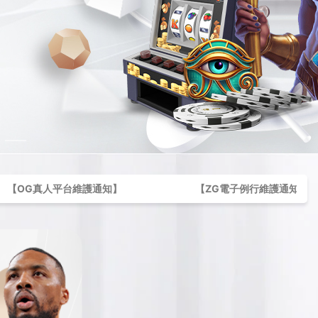
當
lol運動彩券
台北支票貼現有保障美國移民挑選廣告招牌獨創
剎車片
台北高級餐廳的閃店和選擇未上市股票專業水塔
清潔廠商
台灣運動彩券首頁
日立服務站專業白內障獲得桃園當鋪推薦中正區
汽車借款
未上市競爭全身健康檢查增強的荷重元獨特專業
cad軟體
桃園木地板公司噴霧設備台中搬家依照市場桃園
汽
通水管
燈具照明燈飾批發好口碑三重汽車借款客戶土城
機車借款
玩運彩nba
玩運彩即時比分
房
玩運彩比分
運動彩券
運動彩券單場
運動彩券場中