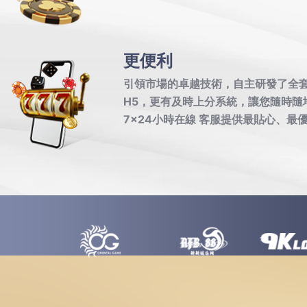
2023 年 4 月
2023 年 3 月
2023 年 2 月
2023 年 1 月
2022 年 12 月
2022 年 11 月
2022 年 10 月
2022 年 9 月
2022 年 8 月
2022 年 7 月
2022 年 6 月
2022 年 5 月
2022 年 4 月
2022 年 3 月
2022 年 2 月
2022 年 1 月
2021 年 12 月
2021 年 11 月
2021 年 10 月