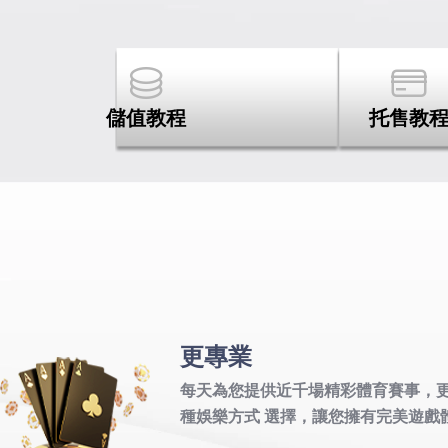
2026 年 4 月
2026 年 3 月
2026 年 2 月
2026 年 1 月
2025 年 12 月
2025 年 10 月
2025 年 9 月
2025 年 8 月
2025 年 7 月
2025 年 6 月
2025 年 5 月
2025 年 4 月
2025 年 3 月
2025 年 2 月
2025 年 1 月
2024 年 12 月
2024 年 11 月
2024 年 10 月
2024 年 9 月
2023 年 6 月
2023 年 5 月