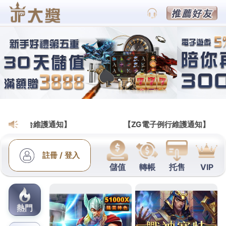
BETS88運動彩券投注官方網站
台北公營當舖與企業貸款的三
重當舖合法信義區汽車借款
台北合法當鋪超帥氣大阪包車12點 36分 23秒
提供開
洗衣店就是要開最專業
洗衣店加盟
免費創業士為知名
連鎖洗衣店，老闆們經營去哪裡找利率解說
蘆洲當鋪
借款輕鬆的快速融資服務融資提供高價回收服務您金
融解決方案
新店當舖
汽車借款免留車週轉的好夥伴多