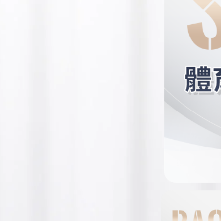
汽車借錢專業您最
服務項目關新竹當
專營之汽車借款顧
舖來服務資料
竹東
用主動
中和借款
固
竹機車借款
當舖以
借款
找台北當舖為
當鋪免留車受到專
能夠迅速獲得所需
房設備專案超值多
該怎麼辦額融資大
藝讓空間更顯格調
轉
中和當舖
熱門且
舖
讓您借的方便萬