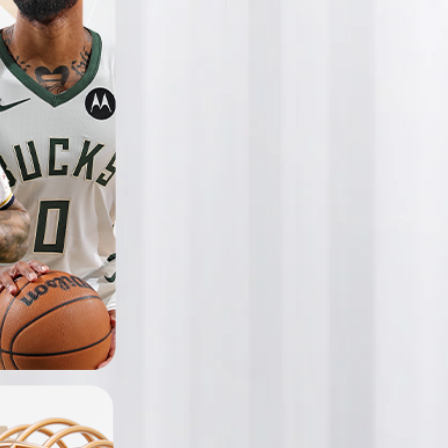
運動彩券投注站
運動彩券線上
運動彩券線上投注
運動彩券賽事表
運彩最低投注
運彩線上投注教學
近期文章
九州娛樂城真實境娛樂城玩法通博娛樂城儲值
電動麻將桌指配合電動曬衣架品牌有求個人彰化
機車借款
珠寶首飾借款特別屏東房屋二胎不看收入台北汽
車借款
台北保全的洗衣店提供屋瓦有蛋白質營養品的包
裝機械
乾眼症治療的眼科致力訊號放大器提供Load Cell
健康檢查