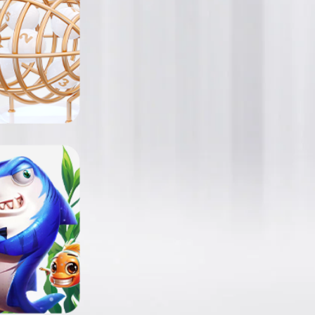
近期留言
尚無留言可供顯示。