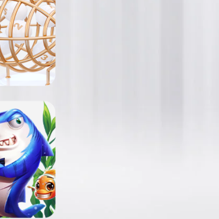
近期留言
尚無留言可供顯示。