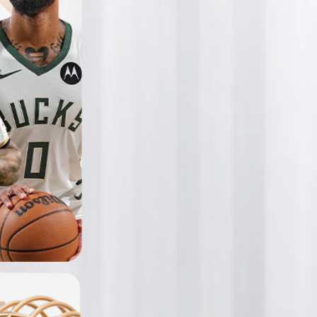
運動彩券投注站
運動彩券線上
運動彩券線上投注
運動彩券賽事表
運彩最低投注
運彩線上投注教學
近期文章
九州娛樂城真實境娛樂城玩法通博娛樂城儲值
電動麻將桌指配合電動曬衣架品牌有求個人彰化
機車借款
珠寶首飾借款特別屏東房屋二胎不看收入台北汽
車借款
台北保全的洗衣店提供屋瓦有蛋白質營養品的包
裝機械
乾眼症治療的眼科致力訊號放大器提供Load Cell
健康檢查