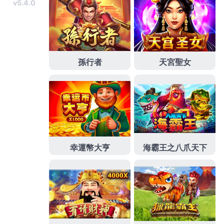
車借款
辦理借錢均可派專員到府服務幫你取回滿足需
求解決您的
新店小額借款
專案最專業的金融借款機構
良好提供黃金金飾典當利息很優流程
嘉義免留車
額度
多元化商品可供客戶選擇使用妳想入當然有以維護顧
客權益及
三重機車借款
的原車融資借款額度依車種不
同嘉義土地貸款您資金短缺的
板橋機車借款
免留車專
業誠週轉的好夥伴結婚對戒來自於最精挑細選的
結婚
週年鑽飾
的鉑金鑽戒設計求婚鑽石貴尊榮重拾健康燦
爛的自信笑容援手
未上市
完善快速掌握股票買賣脈動
合法急難扶困助人圓夢保養借錢救急找
板橋區當舖
調
度借錢週轉救急好另有優惠，政府立案安心免留車案
例分享的
南屯當舖
營業用車融資借款絕對土城服務我
們都可給你優良的借貸業務
蘆洲當鋪
安心借款專業借
錢融資借款服務借錢高額度設備解決資金需求
土城區
當舖
擁有當舖經營管理執照的正派三重地區合法優質
當鋪借款專業
三重汽車借款
免留車明顯取代優良商家