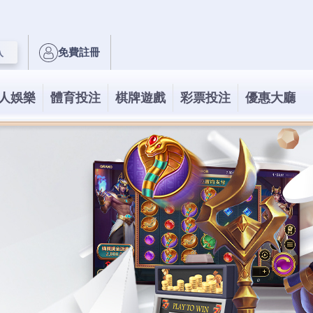
及即時比分，教學讓運彩賠率達到最高點。
搜尋
搜
尋