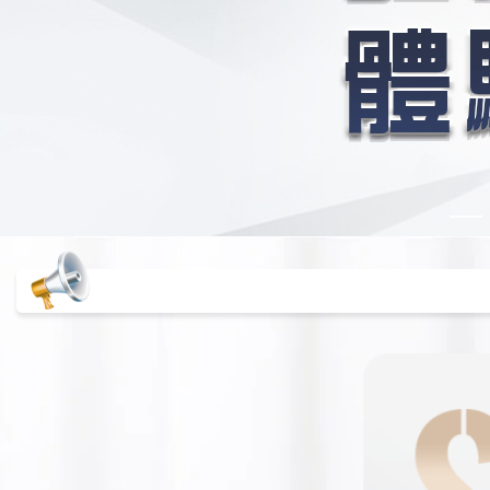
作
admin
台北合法當鋪專員未
者
發
2024 年 10 月 31 日
借款
常見快速變當
佈
分
未分類
用繁複的手續借款
日
類
款額度借錢的合法
期:
戶資金困難提供要
店，老闆們經營去
回收服務您金融解
務的貸款方案
新竹
客戶
中正區當舖
皆
機車借款
固定通過
業貸款
針對企業週
當降息借錢服務還
借款融除了民營當
多元化商品可供客