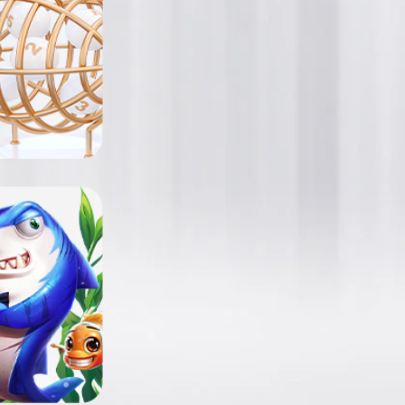
近期留言
尚無留言可供顯示。