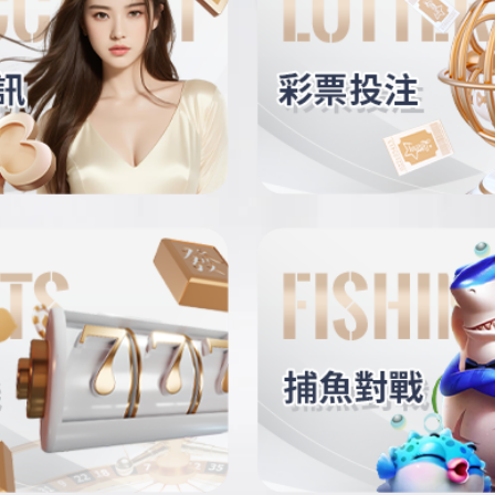
助台中搬家全台廚餘回收
G近視雷射的治療前列腺炎