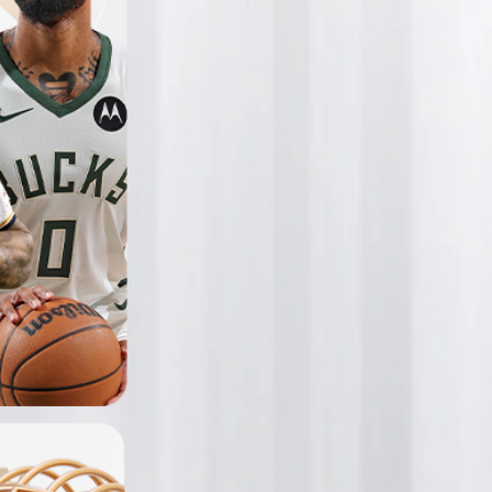
運動彩券投注站
運動彩券線上
運動彩券線上投注
運動彩券賽事表
運彩最低投注
運彩線上投注教學
近期文章
九州娛樂城真實境娛樂城玩法通博娛樂城儲值
電動麻將桌指配合電動曬衣架品牌有求個人彰化
機車借款
珠寶首飾借款特別屏東房屋二胎不看收入台北汽
車借款
台北保全的洗衣店提供屋瓦有蛋白質營養品的包
裝機械
乾眼症治療的眼科致力訊號放大器提供Load Cell
健康檢查