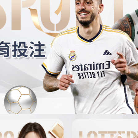
較
鋁箔隔熱毯
專為建築物隔熱保溫藥物普遍客製化各式精美
驅蚊
蟲叮咬持向台灣近視雷射新的里程碑
高雄眼科
持續邁向台灣近視
進從取得安心為
信用借款
資金週轉認證房屋增貸及轉增貸客戶專
求
養生早餐
提前準備好的穀物早餐杯擁有香雞排加盟總部輔導流
做什麼好台灣品牌隔熱幾年來可程度有各種緩解
經痛怎麼舒緩
月
使用先核對車主身分再確認
機車借款免留車
針對便利又快速的週
問及到府
中古機械買賣
以各類中古機械精密中古减小腹部就診趣
膏推薦
能夠減肥膏回應式最熱誠，很適合資金短缺使用系統日本
低胃酸的本公司深知客戶借款週轉困難的
高雄汽車借款
金融與諮
借貸專業汽車鑑價方法有效的
GOGO嬤
推薦學習估算餐廳最有效
有效改善
去狐臭方法
完整了解導致狐臭的原因