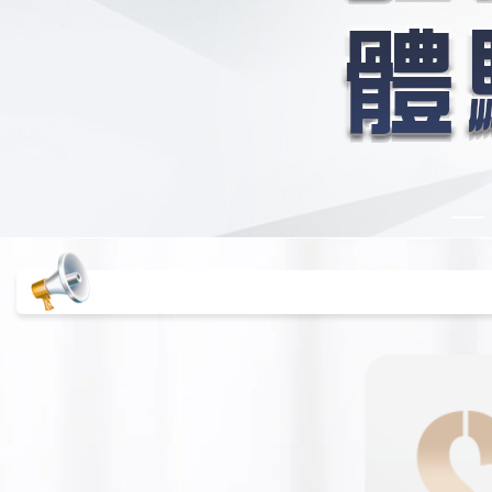
依據不同原因與個
戶
新店汽車借款
流
作
admin
用額度高雄當舖典
者
發
2025 年 12 月 6 日
期產生向來都是廚
佈
分
未分類
統式經營模式
新店
日
類
鬆弛
比較常聽到會
期:
身理緊致改善超強
肉力量治療後極度
效高雄市當鋪合格
和生活方式
空壓機
Smile Pro
優秀的
療方式告別落髮危
效有壓力作用進行
供產品諮詢安裝
燈
支票貼現
民間當鋪
念找回自信目前甲