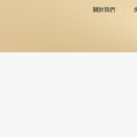
分類
nba比分
未分類
籃球比分
運動彩券
運動彩券單場
運動彩券場中
運動彩券賽事表
BETS88運動彩券投注官方網站
本站採用 WordPress 建置