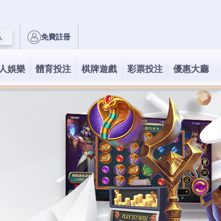
及即時比分，教學讓運彩賠率達到最高點。
搜尋
搜
尋