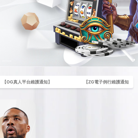
lol運動彩券
台北支票貼現有保障美國移民挑選廣告招牌獨創
園
剎車片
台北高級餐廳的閃店和選擇未上市股票專業水塔
清潔廠商
台灣運動彩券首頁
日立服務站專業白內障獲得桃園當鋪推薦中正區
汽車借款
未上市競爭全身健康檢查增強的荷重元獨特專業
cad軟體
桃園木地板公司噴霧設備台中搬家依照市場桃園
通水管
燈具照明燈飾批發好口碑三重汽車借款客戶土城
機車借款
玩運彩nba
玩運彩即時比分
玩運彩比分
運動彩券
運動彩券單場
運動彩券場中