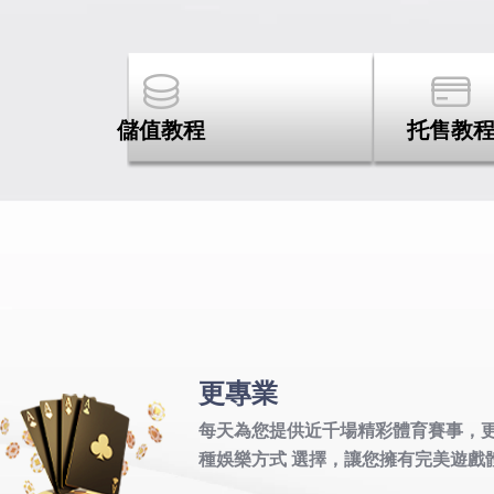
彙整
2026 年 6 月
2026 年 4 月
2026 年 3 月
2026 年 2 月
2026 年 1 月
2025 年 12 月
2025 年 10 月
2025 年 9 月
2025 年 8 月
2025 年 7 月
2025 年 6 月
2025 年 5 月
2025 年 4 月
2025 年 3 月
2025 年 2 月
2025 年 1 月
2024 年 12 月
2024 年 11 月
2024 年 10 月
2024 年 9 月