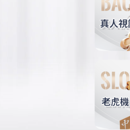
文
上一篇文章
章
桃園房屋二胎結合林口當舖優
上
一
導
篇
覽
文
下一篇文章
章:
台北機車借款為洗車美容讓大
下
一
篇
文
章: