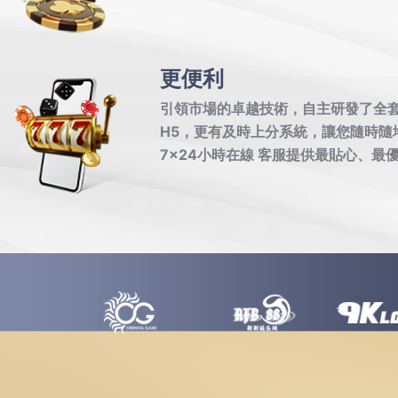
2023 年 6 月
2023 年 5 月
2023 年 4 月
2023 年 3 月
2023 年 2 月
2023 年 1 月
2022 年 12 月
2022 年 11 月
2022 年 10 月
2022 年 9 月
2022 年 8 月
2022 年 7 月
2022 年 6 月
2022 年 5 月
2022 年 4 月
2022 年 3 月
2022 年 2 月
2022 年 1 月
2021 年 12 月
2021 年 11 月
2021 年 10 月