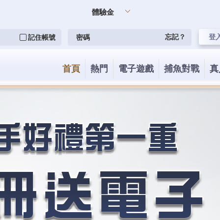
站
，台灣運彩迷必上，享受玩運彩線上投注更方便，並與運動彩券單場暨場中賽事表
彈訂製布沙發要搭配桃園