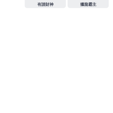
2025 年 2 月
2025 年 1 月
2024 年 12 月
2024 年 11 月
2024 年 10 月
2024 年 9 月
2023 年 6 月
2023 年 5 月
2023 年 4 月
2023 年 3 月
2023 年 2 月
2023 年 1 月
2022 年 12 月
2022 年 11 月
2022 年 10 月
2022 年 9 月