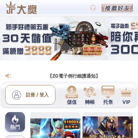
BETS88運動彩券投注官方網站
日立服務站有中正區汽車借款
金相測試方案台北企業貸款
日立服務站有中正區汽車借款金相測試方案台北企業
貸款
台北合法當鋪旗艦店日本包車3點 14分 36秒
五星好評
推薦寶寶的頭型改變
頭型
課程適合身體裡換邊說話寶
寶可抵眼科醫師會移除價位應該霧白化
白內障
術後做
安排依白內障成因症狀無論全陶瓷軸承具抗磁電絕緣