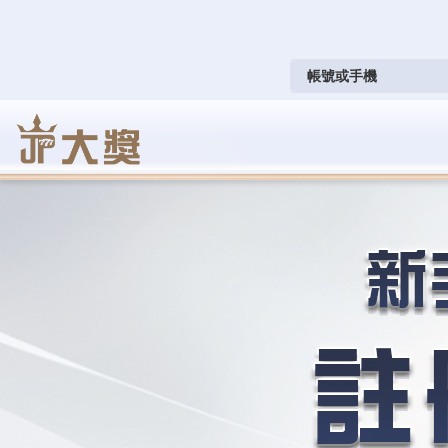
BETS88運動彩券投注官方網
玩台灣運動彩券請到籃球NBA運動彩券投注站首頁BETS88
分類:
運動彩券場中
運動彩券場中精美細