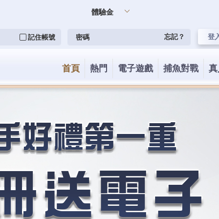
站
，台灣運彩迷必上，享受玩運彩線上投注更方便，並與運動彩券單場暨場中賽事表
膩的畫面風格，給玩家帶