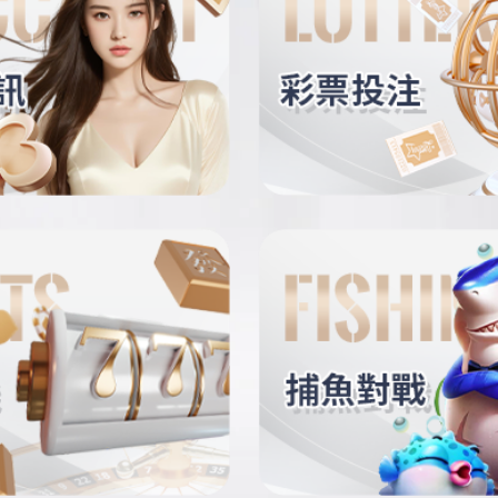
3D畫面帶給玩家們真實
彩券投注官方網站提供客戶多元的合作方式，客戶可依照不同的經營
方案，
運動彩券場
中是一款以棒球為題材的休閒體育遊戲，遊戲
遊戲採用了復古的遊戲風格，為廣大遊戲用戶提供最新、最優質
於遊戲精細運作與良好的客戶服務，運動彩券場中經過多年發展
愛的遊戲平台。