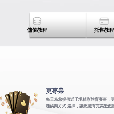
運動彩券場中遊戲畫
到爽
發
2023 年 3 月 9 日
九牛NBA運動彩
佈
分
運動彩券場中
戶，精細團隊運營
日
類
的遊戲，在各種玩
期:
鬆上手，享受精彩