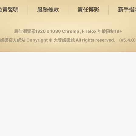
你前所未有的體驗，是會
堂
券投注站是一家以信譽服務品牌為目的實力超群的線上博奕平台，
博弈遊戲，
運動彩券場中
多元的玩法，經典的對決，讓你可以盡
驗不同難度的挑戰模式，配上舒緩的背景音樂，讓玩家有身臨其
動彩券場中多樣的博弈競技玩法能够為玩家帶來更多的歡樂與趣
喜愛。
遊戲特效，為玩家提供前