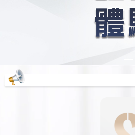
來全新的遊戲體驗
發
2023 年 6 月 24 日
BETS88運動
佈
分
運動彩券場中
中
是一款人氣非常
日
類
界裏進行一場又一
期:
助玩家踏上君王之
3a娛樂城
,
鉅城娛樂城
,
玖天娛樂城
,
雄厚娛樂城
,
鳳梨娛樂城
,
九州娛樂城官網
,
168娛樂城
,
富游娛樂城
,