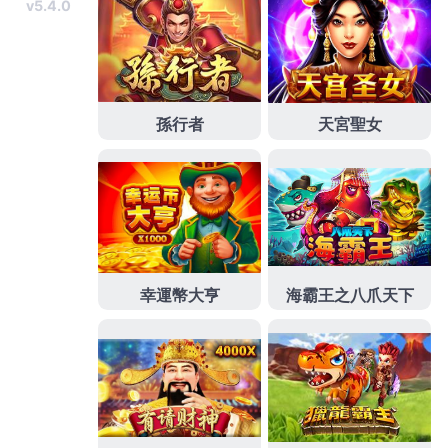
龍亨娛樂城
,
神來也德州撲克
,
i88娛樂城
,
通博娛樂城
,
bcr娛樂城
,
拼多多娛樂城
,
包你發官網
,
沙龍國際百家樂
，
卡利百家樂
，
歐博百家樂
，
dg百家樂破解
，
dg百家樂
，
百家樂ptt
，
線上真人百家樂
，
沙龍百家樂
，
九州真人輪盤
，