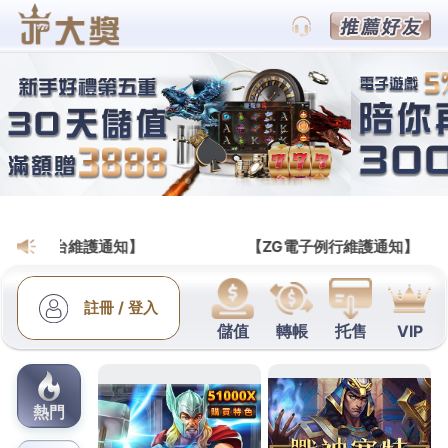
BETS88運動彩券投注官方網站
玩運彩nba
九牛NBA運動彩券投注站為您打造一個良好的真人線
上環境，擁有多款火爆熱門的遊戲，是讓你坐在家裡
就能玩的遊戲，
玩運彩nba
遊戲中玩家們注册就可以
獲得非常多的遊戲好禮，多種模式任你選，遊戲的玩
法和現實賭場是一模一樣的，玩家不用出遠門，也能
猶如身臨真實的娛樂場，
玩運彩nba
遊戲畫面精緻，
動畫更加流暢，給玩家良好的遊戲體驗，未來將逐步
推出多種遊戲，一定可以讓棋牌高手們過一把比賽
癮。